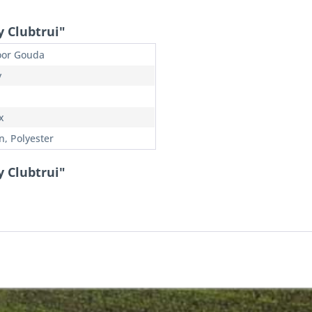
 Clubtrui"
or Gouda
y
x
n, Polyester
 Clubtrui"