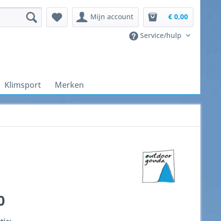
Mijn account
€ 0,00
Service/hulp
Klimsport
Merken
0