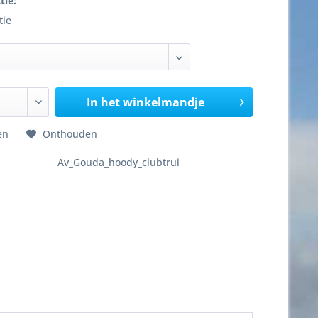
tie:
tie
In het winkelmandje
en
Onthouden
Av_Gouda_hoody_clubtrui