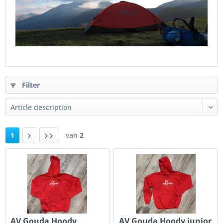
Filter
1
van
2
AV Gouda Hoody
AV Gouda Hoody junior