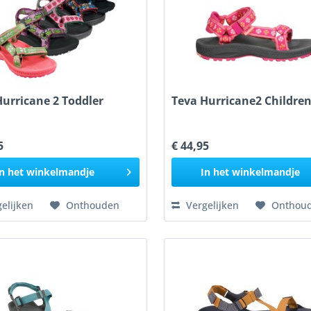
Hurricane 2 Toddler
Teva Hurricane2 Childre
5
€ 44,95
n het
winkelmandje
In het
winkelmandje
elijken
Onthouden
Vergelijken
Onthou