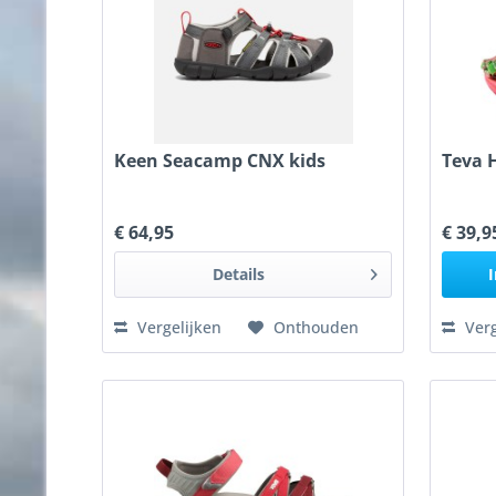
Keen Seacamp CNX kids
Teva 
€ 64,95
€ 39,9
Details
I
Vergelijken
Onthouden
Verg