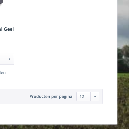
l Geel
den
Producten per pagina