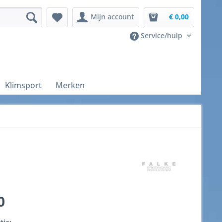
Mijn account
€ 0,00
Service/hulp
Klimsport
Merken
0