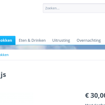
sokken
Eten & Drinken
Uitrusting
Overnachting
okken
js
€ 30,0