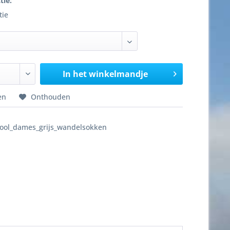
tie:
tie
In het winkelmandje
en
Onthouden
ool_dames_grijs_wandelsokken