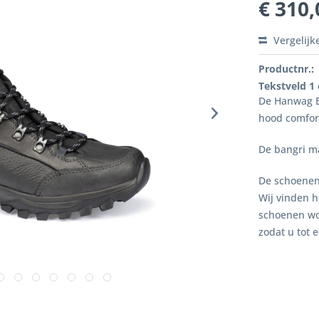
€ 310,
Vergelijk
Productnr.:
Tekstveld 1
De Hanwag B
hood comfort
De bangri ma
De schoenen 
Wij vinden 
schoenen wo
zodat u tot 