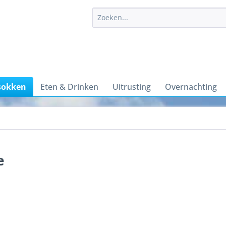
sokken
Eten & Drinken
Uitrusting
Overnachting
e