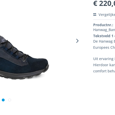
€ 220,
Vergelijk
Productnr.:
Hanwag_Ban
Tekstveld 1
De Hanwag B
Europees Chr
Uit ervaring
Hierdoor kan
comfort beha