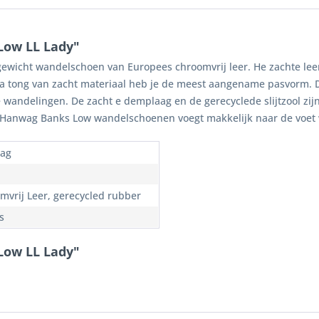
Low LL Lady"
gewicht wandelschoen van Europees chroomvrij leer. He zachte l
a tong van zacht materiaal heb je de meest aangename pasvorm. 
ge wandelingen. De zacht e demplaag en de gerecyclede slijtzool z
 Hanwag Banks Low wandelschoenen voegt makkelijk naar de voet 
ag
mvrij Leer, gerecycled rubber
s
Low LL Lady"