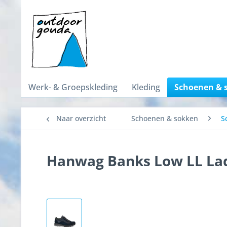
Werk- & Groepskleding
Kleding
Schoenen & 
Naar overzicht
Schoenen & sokken
S
Hanwag Banks Low LL La