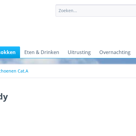
sokken
Eten & Drinken
Uitrusting
Overnachting
choenen Cat.A
dy