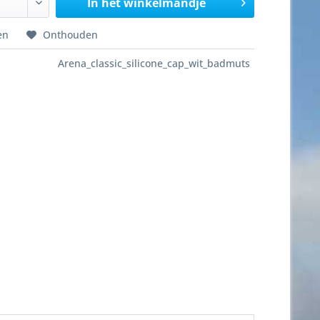
In het winkelmandje
en
Onthouden
Arena_classic_silicone_cap_wit_badmuts