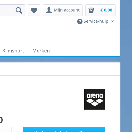
Mijn account
€ 0,00
Service/hulp
Klimsport
Merken
0