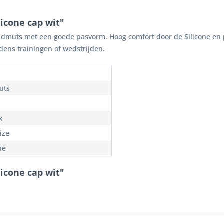
licone cap wit"
badmuts met een goede pasvorm. Hoog comfort door de Silicone en 
ijdens trainingen of wedstrijden.
uts
x
ize
ne
licone cap wit"