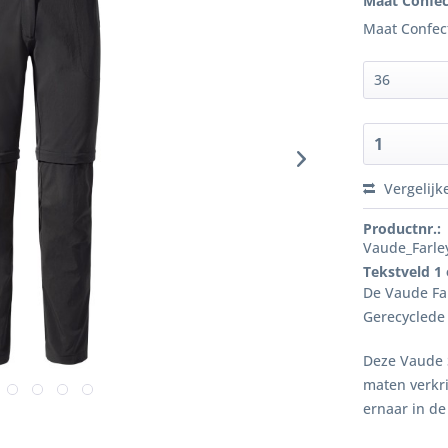
Maat Confec
Maat Confec
Vergelijk
Productnr.:
Vaude_Farle
Tekstveld 1
De Vaude Far
Gerecyclede
Deze Vaude S
maten verkri
ernaar in de