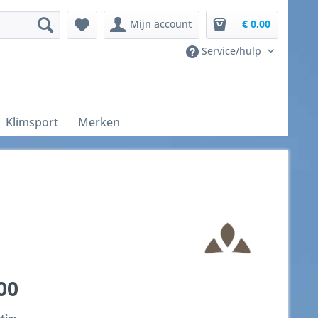
Mijn account
€ 0,00
Service/hulp
Klimsport
Merken
00