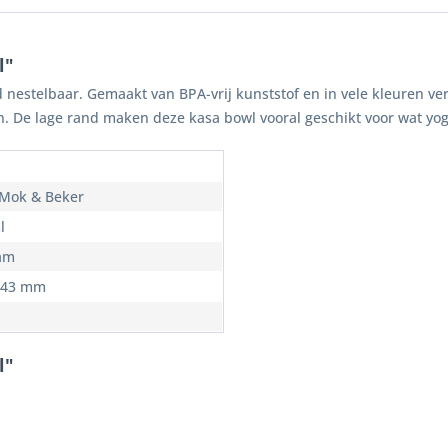
l"
estelbaar. Gemaakt van BPA-vrij kunststof en in vele kleuren verk
an. De lage rand maken deze kasa bowl vooral geschikt voor wat yog
Mok & Beker
l
am
 43 mm
l"