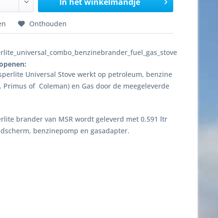
In het winkelmandje
en
Onthouden
lite_universal_combo_benzinebrander_fuel_gas_stove
 openen:
perlite Universal Stove werkt op petroleum, benzine
.a. Primus of Coleman) en Gas door de meegeleverde
lite brander van MSR wordt geleverd met 0.591 ltr
windscherm, benzinepomp en gasadapter.