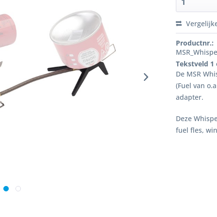
Vergelijk
Productnr.:
MSR_Whisper
Tekstveld 1
De MSR Whis
(Fuel van o
adapter.
Deze Whisper
fuel fles, 