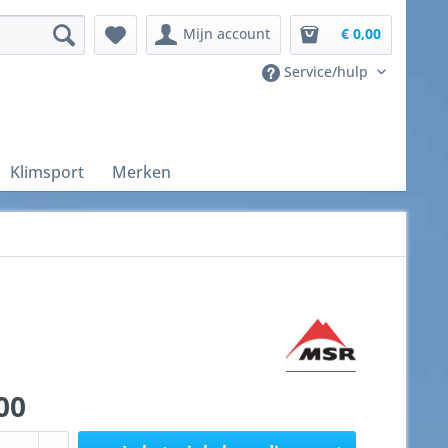
Mijn account
€ 0,00
Service/hulp
Klimsport
Merken
00