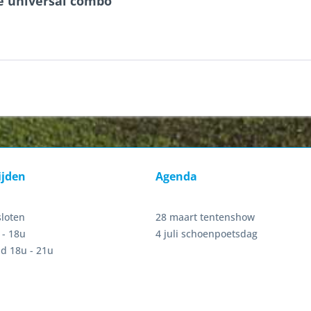
e universal combo"
ijden
Agenda
sloten
28 maart tentenshow
 - 18u
4 juli schoenpoetsdag
d 18u - 21u