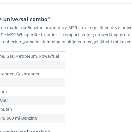
e universal combo"
 de markt. op Benzine brand deze MSR stove erg stil en deze unive
g. De MSR Whisperlite brander is compact, zuinig en werkt op grot
de onherbergzame bestemmingen altijd een mogelijkheid tot koken
ne, Gas, Petroleum, Powerfuel
brander, Gasbrander
ram
Watt
inuten
in/ 500 ml Benzine