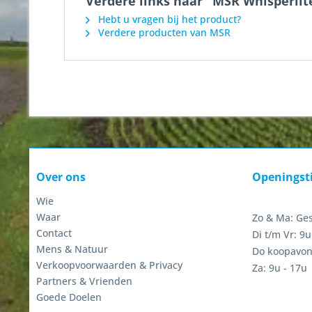
Verdere links naar "MSR Whisperlit
Hebt u vragen bij het product?
Verdere producten van MSR
Over ons
Openingst
Wie
Waar
Zo & Ma: Ge
Contact
Di t/m Vr: 9u
Mens & Natuur
Do koopavon
Verkoopvoorwaarden & Privacy
Za: 9u - 17u
Partners & Vrienden
Goede Doelen