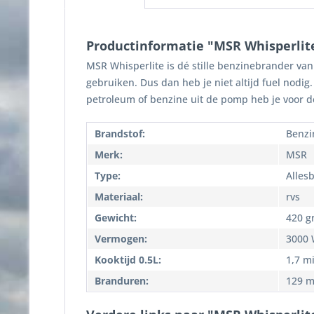
Productinformatie "MSR Whisperlit
MSR Whisperlite is dé stille benzinebrander van
gebruiken. Dus dan heb je niet altijd fuel nodi
petroleum of benzine uit de pomp heb je voor 
Brandstof:
Benzi
Merk:
MSR
Type:
Alles
Materiaal:
rvs
Gewicht:
420 g
Vermogen:
3000 
Kooktijd 0.5L:
1,7 m
Branduren:
129 m