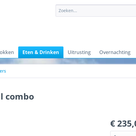
sokken
Eten & Drinken
Uitrusting
Overnachting
ers
al combo
€ 235,