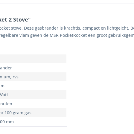
et 2 Stove"
Rocket stove. Deze gasbrander is krachtis, compact en lichtgeicht.
 regelbare vlam geven de MSR PocketRocket een groot gebruiksge
ander
nium, rvs
am
Watt
inuten
n/ 100 gram gas
100 mm