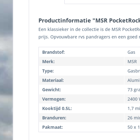
Productinformatie "MSR PocketRock
Een klassieker in de collectie is de MSR Pocket
prijs. Opvouwbare rvs pandragers en een goed
Brandstof:
Gas
Merk:
MSR
Type:
Gasbr
Materiaal:
Alumi
Gewicht:
73 gr
Vermogen:
2400 
Kooktijd 0.5L:
1,7 m
Branduren:
26 mi
Pakmaat:
50 x 