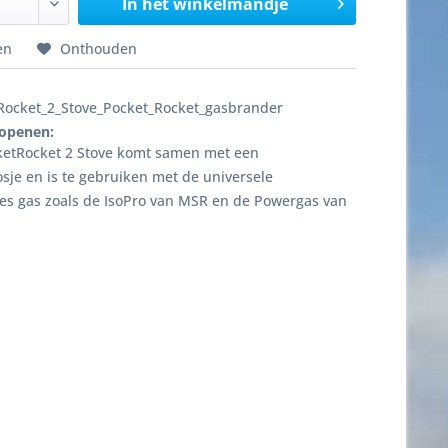
In het winkelmandje
en
Onthouden
ocket_2_Stove_Pocket_Rocket_gasbrander
 openen:
etRocket 2 Stove komt samen met een
sje en is te gebruiken met de universele
jes gas zoals de IsoPro van MSR en de Powergas van