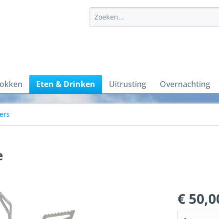
sokken
Eten & Drinken
Uitrusting
Overnachting
ers
e
€ 50,0