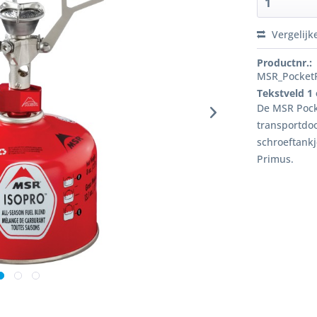
Vergelijk
Productnr.:
MSR_PocketR
Tekstveld 1
De MSR Pock
transportdoo
schroeftank
Primus.