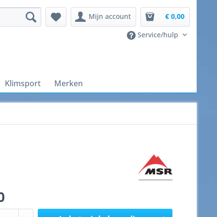
Mijn account
€ 0,00
Service/hulp
Klimsport
Merken
0