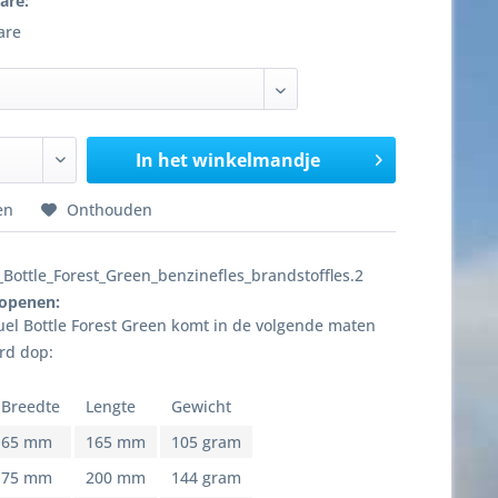
are:
are
In het winkelmandje
en
Onthouden
Bottle_Forest_Green_benzinefles_brandstoffles.2
 openen:
el Bottle Forest Green komt in de volgende maten
rd dop:
Breedte
Lengte
Gewicht
65 mm
165 mm
105 gram
75 mm
200 mm
144 gram