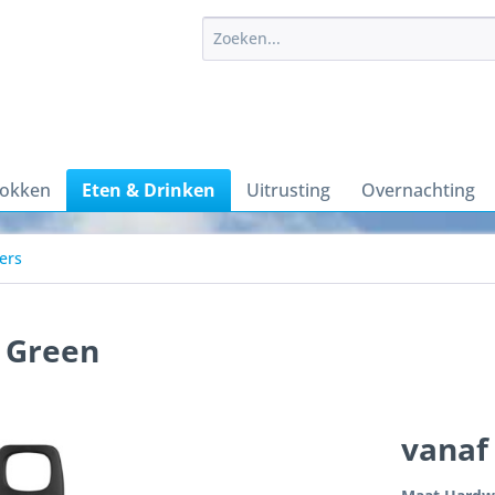
sokken
Eten & Drinken
Uitrusting
Overnachting
ers
t Green
vanaf 